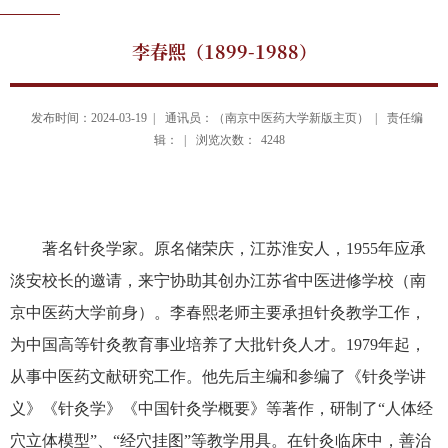
李春熙（1899-1988）
发布时间：2024-03-19 |
通讯员：（南京中医药大学新版主页） |
责任编
辑： |
浏览次数：
4248
著名针灸学家。原名储荣庆，江苏淮安人，
1955
年应承
淡安校长的邀请，来宁协助其创办江苏省中医进修学校（南
京中医药大学前身）。李春熙老师主要承担针灸教学工作，
为中国高等针灸教育事业培养了大批针灸人才。
1979
年起，
从事中医药文献研究工作。他先后主编和参编了《针灸学讲
义》《针灸学》《中国针灸学概要》等著作，研制了“人体经
穴立体模型”、
“
经穴挂图
”
等教学用具。在针灸临床中，善治