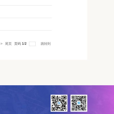
>
尾页
页码
1
/
2
跳转到