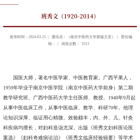
班秀文（1920-2014）
发布时间：2024-03-25 |
通讯员：（南京中医药大学新版主页） |
责任编
辑： |
浏览次数：
3513
国医大师，著名中医学家、中医教育家。广西平果人，
1959
年毕业于南京中医学院（南京中医药大学前身）第二期
教学研究班。广西中医药大学主任医师、教授。
1940
年
9
月起
从事中医临床工作，从事中医临床、教学、科研
70
年。他理
论知识深厚、临证用心精微、效验颇丰，内、外、儿、针灸
科疾病均擅长，对妇科造诣尤深。出版《班秀文妇科医论医
案选》《妇科奇难病论治》《班秀文临床经验辑要》等学术