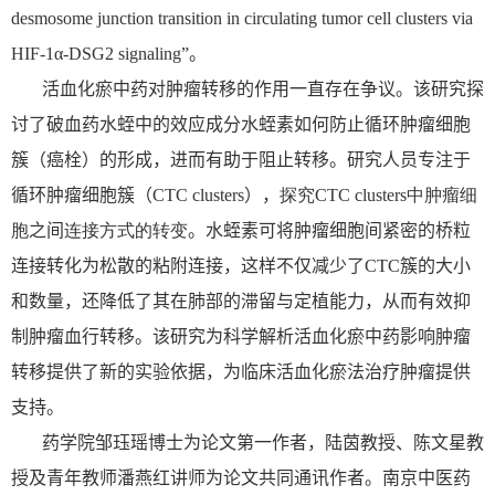
desmosome junction transition in circulating tumor cell clusters via
HIF-1
α
-DSG2 signaling”
。
活血化瘀中药对肿瘤转移的作用一直存在争议。该研究探
讨了破血药水蛭中的效应成分水蛭素如何防止循环肿瘤细胞
簇（癌栓）的形成，进而有助于阻止转移。研究人员专注于
循环肿瘤细胞簇（
CTC clusters
），
探究
CTC clusters
中肿瘤细
胞
之间
连接方式的转变
。水蛭素可将肿瘤细胞间紧密的桥粒
连接转化为松散的粘附连接，这样不仅减少了
CTC
簇的大小
和数量，还降低了其在肺部的滞留与定植能力，从而有效抑
制肿瘤血行转移。该研究为科学解析活血化瘀中药影响肿瘤
转移提供了新的实验依据，为临床活血化瘀法治疗肿瘤提供
支持。
药学院邹珏瑶博士为论文第一作者，陆茵教授、陈文星教
授及青年教师潘燕红讲师为论文共同通讯作者。南京中医药