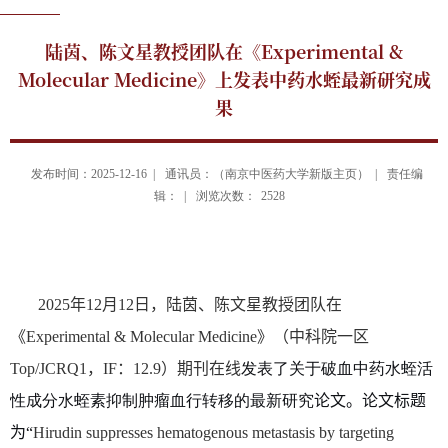
陆茵、陈文星教授团队在《Experimental &
Molecular Medicine》上发表中药水蛭最新研究成
果
发布时间：2025-12-16 |
通讯员：（南京中医药大学新版主页） |
责任编
辑： |
浏览次数：
2528
2025
年
12
月
12
日，陆茵、陈文星教授团队在
《
Experimental & Molecular Medicine
》（中科院一区
Top/JCRQ1
，
IF
：
12.9
）期刊在线
发表了关于破血中药水蛭活
性成分水蛭素抑制肿瘤血行转移的最新研究
论文。论文标题
为
“
Hirudin suppresses hematogenous metastasis by targeting