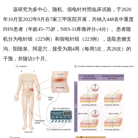
该研究为多中心、随机、假电针对照临床试验，于
2020
年
10
月至
2022
年
9
月在
7
家三甲医院开展，共纳入
448
名中重度
PHN
患者（年龄
45~75
岁，
NRS-11
疼痛评分≥
4
分）。患者随
机分为电针组（
225
例）和假电针组（
223
例），选取患侧支
沟、阳陵泉、阿是穴，接受为期
4
周（每周
5
次，共
20
次）的
干预，并随访
1
个月。