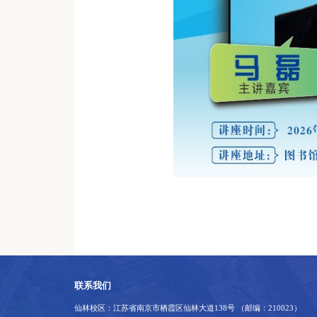
联系我们
仙林校区：江苏省南京市栖霞区仙林大道138号 （邮编：210023）