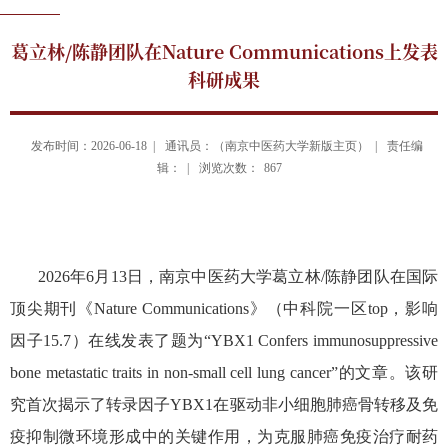
葛立林/陈静团队在Nature Communications上发表
科研成果
发布时间：2026-06-18 |
通讯员：（南京中医药大学新版主页） |
责任编
辑： |
浏览次数：
867
2026
年
6
月
13
日，南京中医药大学
葛立林
/
陈静
团队在国际
顶尖期刊《
Nature Communications
》（中科院一区
top
，影响
因子
15.7
）在线发表了题为“
YBX1 Confers immunosuppressive
bone metastatic traits in non-small cell lung cancer”
的文章。该研
究首次揭示了转录因子
YBX1
在驱动非小细胞肺癌骨转移及免
疫抑制微环境形成中的关键作用，为克服肺癌免疫治疗耐药