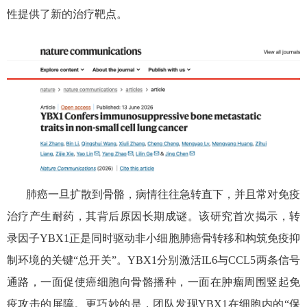
性提供了新的治疗靶点。
肺癌一旦扩散到骨骼，病情往往急转直下，并且常对免疫
治疗产生耐药，其背后原因长期成谜。该研究首次揭示，转
录因子
YBX1
正是同时驱动非小细胞肺癌骨转移和构筑免疫抑
制环境的关键“总开关”。
YBX1
分别激活
IL6
与
CCL5
两条信号
通路，一面促使癌细胞向骨骼播种，一面在肿瘤周围竖起免
疫攻击的屏障。更巧妙的是，团队发现
YBX1
在细胞内的“保