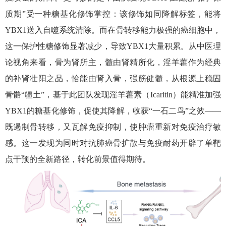
质期”受一种糖基化修饰掌控：该修饰如同降解标签，能将
YBX1
送入自噬系统清除。而在骨转移能力极强的癌细胞中，
这一保护性糖修饰显著减少，导致
YBX1
大量积累。从中医理
论视角来看，骨为肾所主，髓由肾精所化，淫羊藿作为经典
的补肾壮阳之品，恰能由肾入骨，强筋健髓，从根源上稳固
骨骼“疆土”，基于此团队发现淫羊藿素（
Icaritin
）能精准加强
YBX1
的糖基化修饰，促使其降解，收获“一石二鸟”之效——
既遏制骨转移，又瓦解免疫抑制，使肿瘤重新对免疫治疗敏
感。这一发现为同时对抗肺癌骨扩散与免疫耐药开辟了单靶
点干预的全新路径，转化前景值得期待。