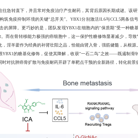
往往急转直下，并且常对免疫治疗产生耐药，其背后原因长期成谜。该研
构筑免疫抑制环境的关键“总开关”。
YBX1
分别激活
IL6
与
CCL5
两条信
击的屏障。更巧妙的是，团队发现
YBX1
在细胞内的“保质期”受一种糖
除。而在骨转移能力极强的癌细胞中，这一保护性糖修饰显著减少，导致
化，淫羊藿作为经典的补肾壮阳之品，恰能由肾入骨，强筋健髓，从根源上
强
YBX1
的糖基化修饰，促使其降解，收获“一石二鸟”之效——既遏制骨
同时对抗肺癌骨扩散与免疫耐药开辟了单靶点干预的全新路径，转化前景