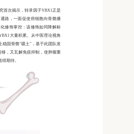
究首次揭示，转录因子
YBX1
正是
号通路，一面促使癌细胞向骨骼播
基化修饰掌控：该修饰如同降解标
YBX1
大量积累。从中医理论视角
稳固骨骼“疆土”，基于此团队发
转移，又瓦解免疫抑制，使肿瘤重
值得期待。