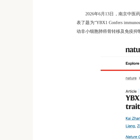
2026
年
6
月
13
日，南京中医
表了题为“
YBX1 Confers immunosupp
动非小细胞肺癌骨转移及免疫抑