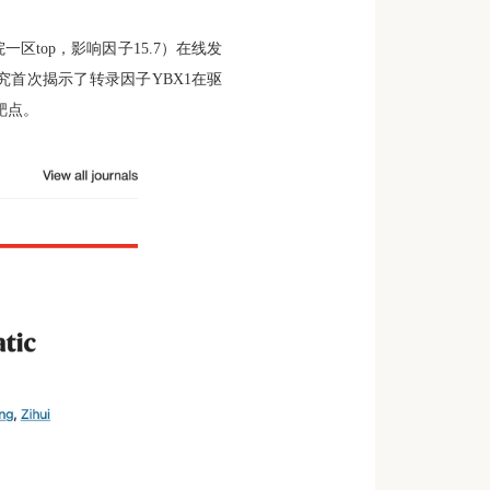
院一区
top
，影响因子
15.7
）在线发
究首次揭示了转录因子
YBX1
在驱
靶点。