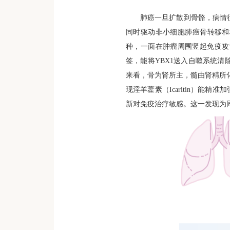
肺癌一旦扩散到骨骼，病情
同时驱动非小细胞肺癌骨转移和
种，一面在肿瘤周围竖起免疫攻
签，能将
YBX1
送入自噬系统清
来看，骨为肾所主，髓由肾精所
现淫羊藿素（
Icaritin
）能精准加
新对免疫治疗敏感。这一发现为