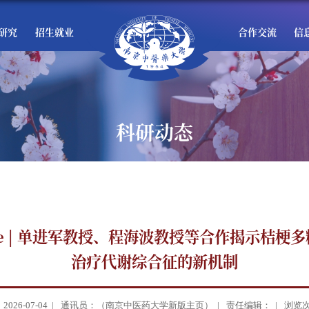
研究
招生就业
合作交流
信
科研动态
icrobe | 单进军教授、程海波教授等合作揭示桔
治疗代谢综合征的新机制
26-07-04 |
通讯员：（南京中医药大学新版主页） |
责任编辑： |
浏览