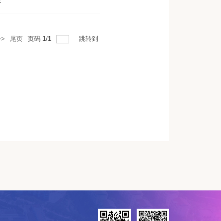
示
>
尾页
页码
1
/
1
跳转到